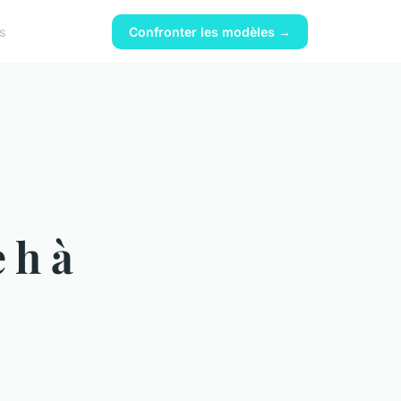
s
Confronter les modèles →
 h à