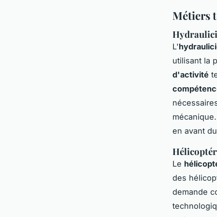
Métiers 
Hydraulic
L'
hydraulic
utilisant la
d'activité
te
compétence
nécessaires
mécanique
en avant d
Hélicoptér
Le
hélicopt
des hélicop
demande con
technologiq