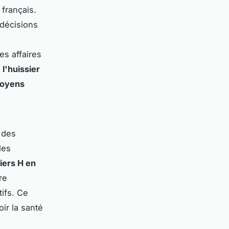
 français.
 décisions
es affaires
 l'huissier
moyens
 des
les
iers H en
re
ifs. Ce
ir la santé