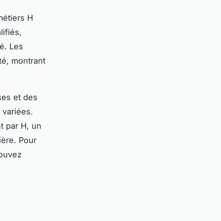
métiers H
ifiés,
té. Les
té, montrant
ses et des
 variées.
t par H, un
ière. Pour
pouvez