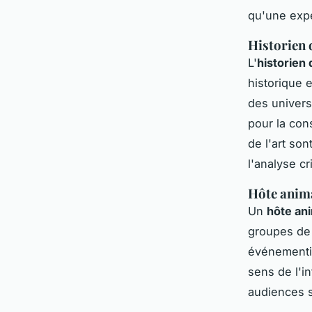
qu'une expe
Historien d
L'
historien d
historique 
des univers
pour la cons
de l'art so
l'analyse cr
Hôte anim
Un
hôte an
groupes de 
événementie
sens de l'in
audiences s