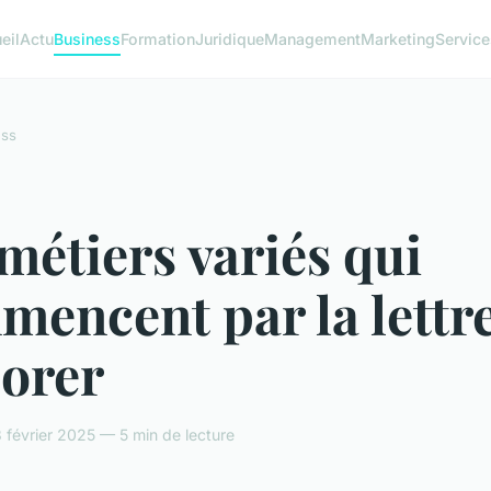
eil
Actu
Business
Formation
Juridique
Management
Marketing
Service
ess
métiers variés qui
encent par la lettre
lorer
février 2025 — 5 min de lecture