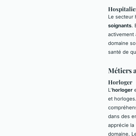
Hospitalie
Le secteur 
soignants
.
activement 
domaine son
santé de qua
Métiers a
Horloger
L'
horloger
e
et horloges
compréhensi
dans des ent
apprécie la
domaine. Le