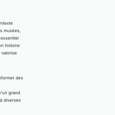
ontexte
des musées,
 essentiel
en histoire
 valorise
informer des
qu'un grand
 à diverses