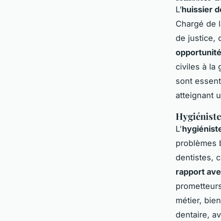
L’
huissier d
Chargé de l
de justice, 
opportunité
civiles à la
sont essent
atteignant 
Hygiéniste
L'
hygiénist
problèmes b
dentistes, 
rapport ave
prometteurs
métier, bie
dentaire, a