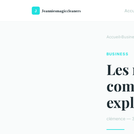
Accu
Accueil
›
Busin
BUSINESS
Les 
comm
exp
clémence — 3 