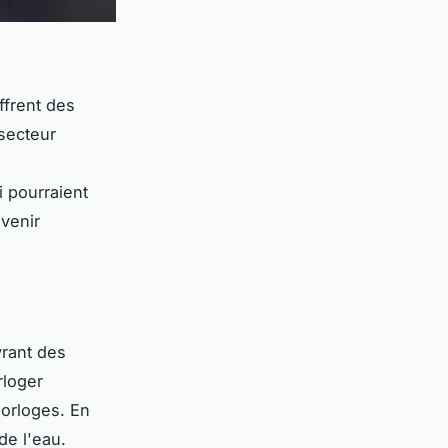
s
ffrent des
 secteur
i pourraient
avenir
vrant des
rloger
horloges. En
de l'eau.