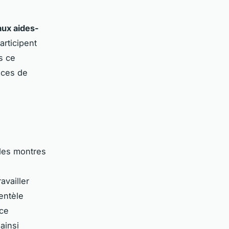
aux aides-
articipent
s ce
ices de
 des montres
vailler
ientèle
 ce
ainsi