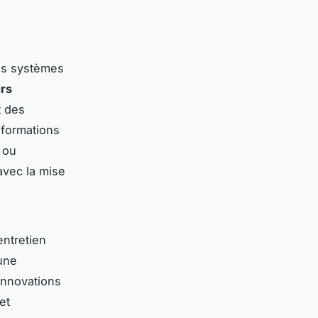
es systèmes
rs
t des
 formations
 ou
avec la mise
entretien
une
innovations
et