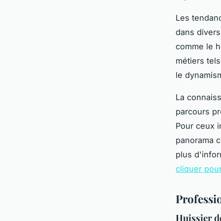
Les tendanc
dans divers
comme le ho
métiers tel
le dynamism
La connaiss
parcours pr
Pour ceux i
panorama co
plus d'info
cliquer pour
Professio
Huissier d