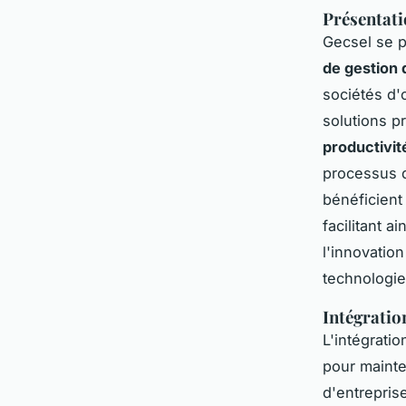
Présentati
Gecsel se 
de gestion 
sociétés d'
solutions 
productivit
processus de
bénéficient
facilitant 
l'innovation
technologie
Intégratio
L'intégrati
pour maint
d'entrepris