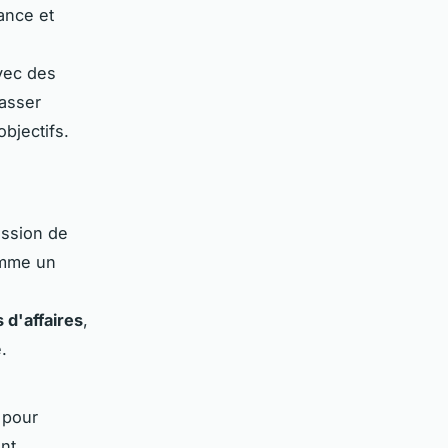
ance et
vec des
passer
objectifs.
ission de
omme un
 d'affaires
,
.
 pour
ant