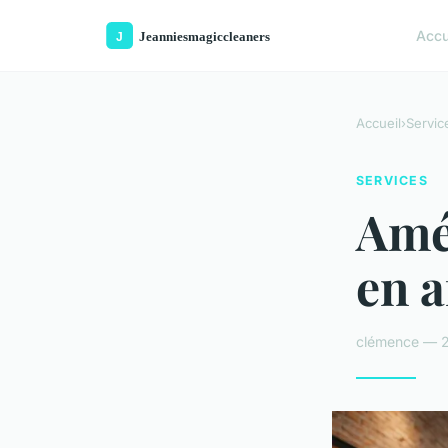
Accu
Accueil
›
Servic
SERVICES
Amél
en a
clémence — 2