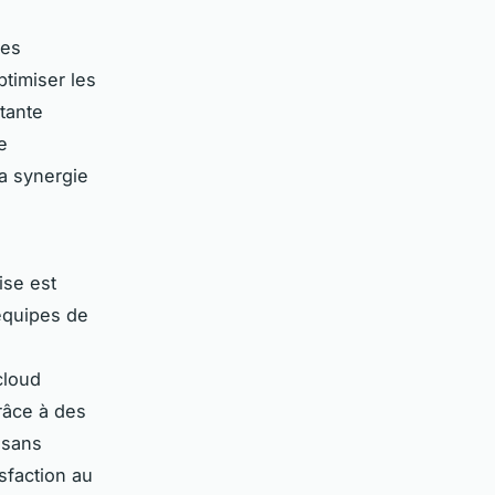
des
ptimiser les
tante
e
la synergie
ise est
 équipes de
cloud
râce à des
 sans
sfaction au