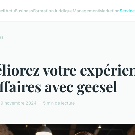
eil
Actu
Business
Formation
Juridique
Management
Marketing
Service
es
iorez votre expérie
ffaires avec gecsel
9 novembre 2024 — 5 min de lecture