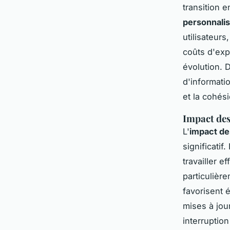
transition 
personnalis
utilisateur
coûts d'exp
évolution. 
d'informatio
et la cohés
Impact des
L'
impact des
significatif
travailler 
particulièr
favorisent 
mises à jour
interruptio