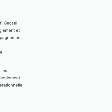
f. Gecsel
glement et
ompagnement
ne
 les
 seulement
érationnelle