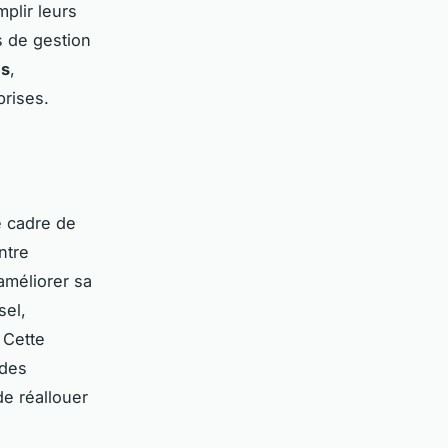
plir leurs
 de gestion
es
,
prises.
e cadre de
ntre
améliorer sa
sel,
. Cette
 des
de réallouer