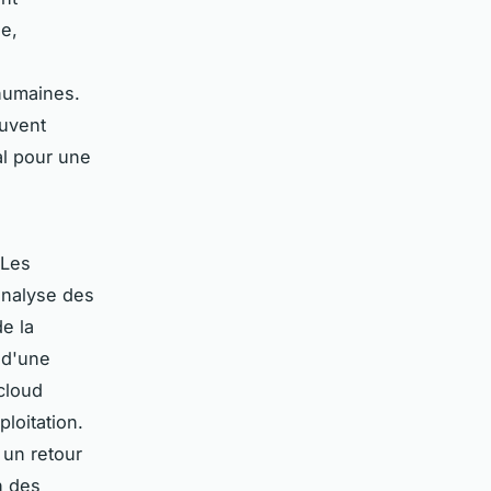
le,
 humaines.
euvent
al pour une
 Les
analyse des
e la
 d'une
cloud
ploitation.
 un retour
n des