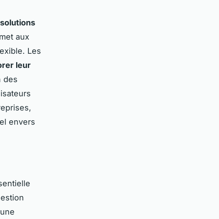
solutions
rmet aux
exible. Les
rer leur
n des
lisateurs
reprises,
sel envers
entielle
estion
 une