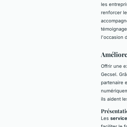
les entrepr
renforcer 
accompagne
témoignages
l'occasion d
Améliore
Offrir une 
Gecsel. Grâ
partenaire 
numériqueme
ils aident l
Présentati
Les
servic
faciliter l