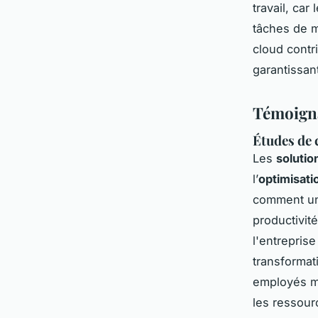
travail, ca
tâches de m
cloud contr
garantissan
Témoigna
Études de 
Les
solutio
l’
optimisati
comment une
productivité
l'entreprise
transforma
employés ma
les ressour