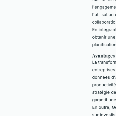
l'engagemen
l'utilisati
collaborati
En intégran
obtenir une
planificatio
Avantages
La transfor
entreprises
données d'a
productivit
stratégie d
garantit une
En outre, 
sur investi